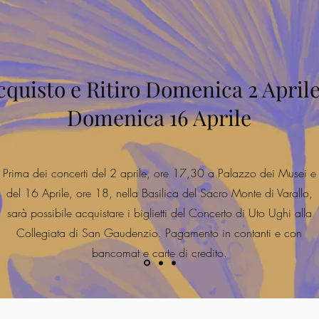
cquisto e Ritiro Domenica 2 Aprile
Domenica 16 Aprile
Prima dei concerti del 2 aprile, ore 17,30 a Palazzo dei Musei e
del 16 Aprile, ore 18, nella Basilica del Sacro Monte di Varallo,
sarà possibile acquistare i biglietti del Concerto di Uto Ughi alla
Collegiata di San Gaudenzio. Pagamento in contanti e con
bancomat e carte di credito.