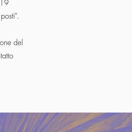
319
posti".
ione del
tatto