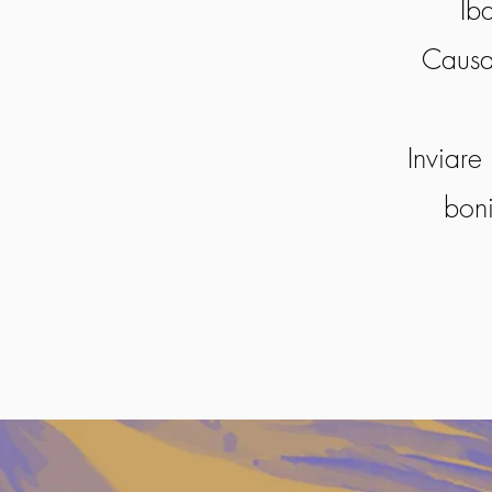
Ib
Causal
Inviare
boni