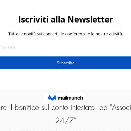
Biglietti Online
truzioni Acquisto con Bonif
Adulti-Il biglietto costa 45 euro.
Ragazzi fino a 12 anni- Ingresso Omaggio
are il bonifico sul conto intestato ad "Asso
24/7"