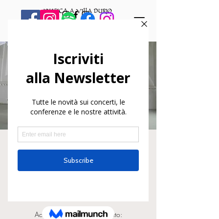
Valentina Ciardelli e
Massimo Giuseppe
Bianchi
dom 22 mag
  |  
Varallo
Acquista Online il tuo biglietto: