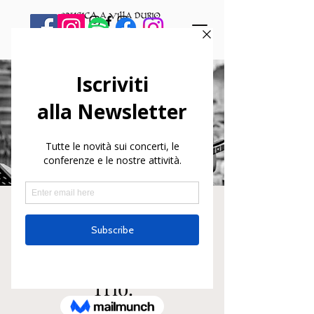
Unesco International
Jazz Day: Giorgia
Sallustio Noborder
Trio.
dom 30 apr
  |  
Varallo