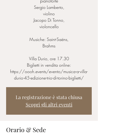
pianoforte
Sergio Lamberto,
violino
Jacopo Di Tonno,
violoncello
Musiche: Saint-Saëns,
Brahms
Villa Durio, ore 17.30
Biglietti in vendita online:
https://oooh.events/evento/musica-a-villa-
durio-45-edizione-trio-di-torino-biglietti/
La registrazione è stata chiusa
Scopri gli altri eventi
Orario & Sede