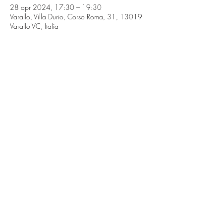
28 apr 2024, 17:30 – 19:30
Varallo, Villa Durio, Corso Roma, 31, 13019
Varallo VC, Italia
Condividi questo evento
Musica a Villa Durio
Associazione 24/7
p.iva
02673750028
info@musicavilladurio.it