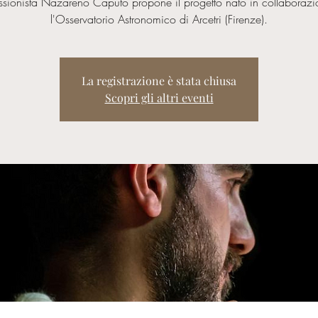
ussionista Nazareno Caputo propone il progetto nato in collaboraz
La registrazione è stata chiusa
Scopri gli altri eventi