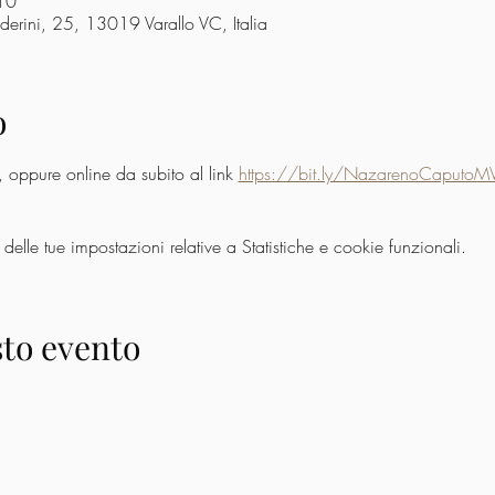
10
derini, 25, 13019 Varallo VC, Italia
o
o, oppure online da subito al link 
https://bit.ly/NazarenoCaputoM
lle tue impostazioni relative a Statistiche e cookie funzionali.
to evento