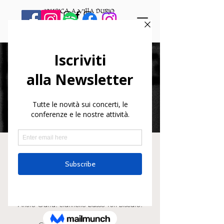
Marco Rottoli Septet
dom 05 giu
  |  
Varallo
Andrea Jimmy Catagnoli: sax alto Jossy Botte:
sax tenore
Arturo Garra: clarinetto basso Yuri Biscaro:
chitarra