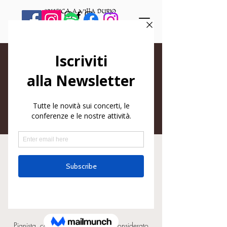
Fabio Giachino:
Limitless (Piano Solo)
dom 29 mag
  |  
Varallo
Fabio Giachino, pianoforte
Pianista, compositore e producer, considerato