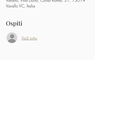
Varallo, Villa Durio, Corso Roma, 31, 13019
Varallo VC, Italia
Ospiti
Vedi tutto
Condividi questo evento
Musica a Villa Durio
Associazione 24/7
p.iva
02673750028