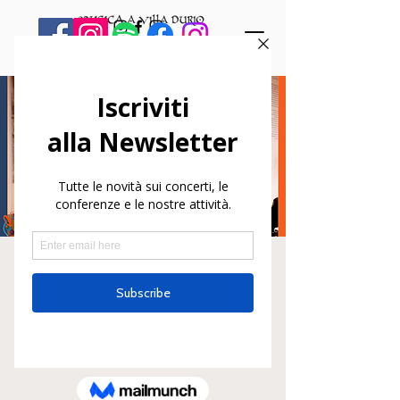
Da Roma a Buenos
Aires. Duo Marchetti
Alessandrini
dom 26 mag
  |  
Varallo