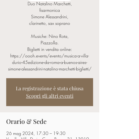
Duo Natalino Marchetti,
fisarmonica
Simone Alessandrini,
clarinetto, sax soprano
Musiche: Nino Rota,
Piazzolla.
Biglietti in vendita online:
https://oooh.events/evento/musica-a-villa-
durio-45edizione-da-roma-a-buenos-aires-
simone-alessandrini-natalino-marchetti-biglietti/
La registrazione è stata chiusa
Scopri gli altri eventi
Orario & Sede
26 mag 2024, 17:30 – 19:30