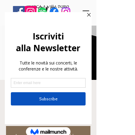
LIszt Noir
dom 06 nov
  |  
Varallo
Silvia Mazzon, violino
Marcello Mazzoni, Pianoforte